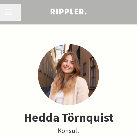
KARRIÄRMENY
Dela sidan
Hedda Törnquist
Konsult