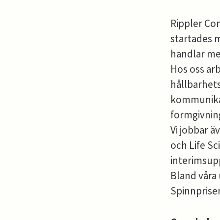
Rippler Co
startades 
handlar me
Hos oss ar
hållbarhet
kommunikat
formgivnin
Vi jobbar 
och Life Sc
interimsup
Bland våra
Spinnpriser