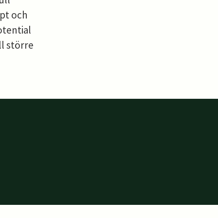
pt och
otential
ll större