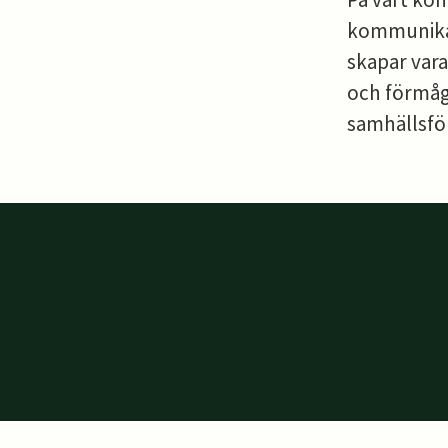
kommunikat
skapar vara
och förmåga 
samhällsfö