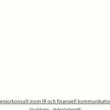
eniorkonsult inom IR och finansiell kommunikati
Stockholm
·
Hybridarbete