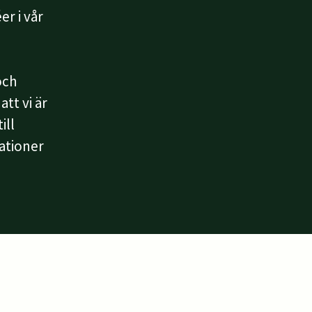
er i vår
och
tt vi är
ill
ationer