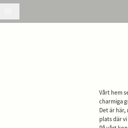
KARRIÄRMENY
Dela sidan
Vårt hem s
charmiga g
Det är här, 
plats där 
På vårt ko