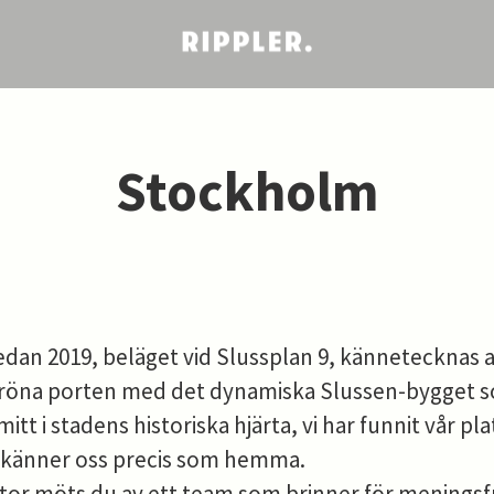
Stockholm
edan 2019, beläget vid Slussplan 9, kännetecknas 
röna porten med det dynamiska Slussen-bygget so
mitt i stadens historiska hjärta, vi har funnit vår pla
vi känner oss precis som hemma.
ntor möts du av ett team som brinner för meningsf