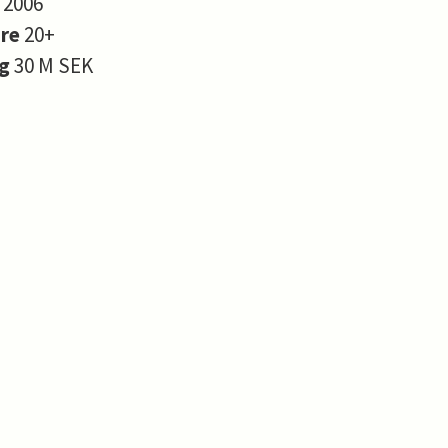
s
2006
are
20+
ng
30 M SEK