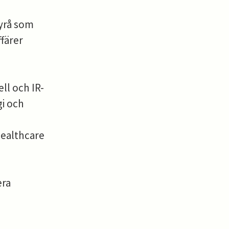
yrå som
färer
ll och IR-
i och
Healthcare
era