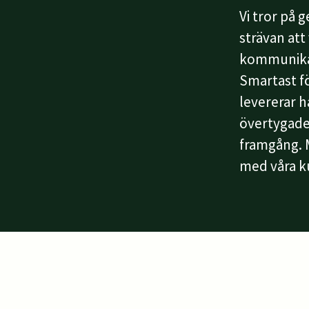
Vi tror på 
strävan att
kommunika
Smartast fö
levererar h
övertygade
framgång. M
med våra k