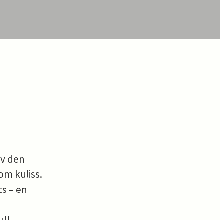
av den
m kuliss.
ts – en
ull