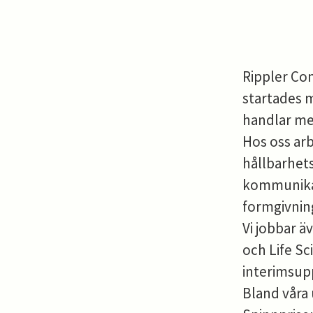
Rippler Co
startades 
handlar me
Hos oss ar
hållbarhet
kommunikat
formgivnin
Vi jobbar 
och Life Sc
interimsup
Bland våra