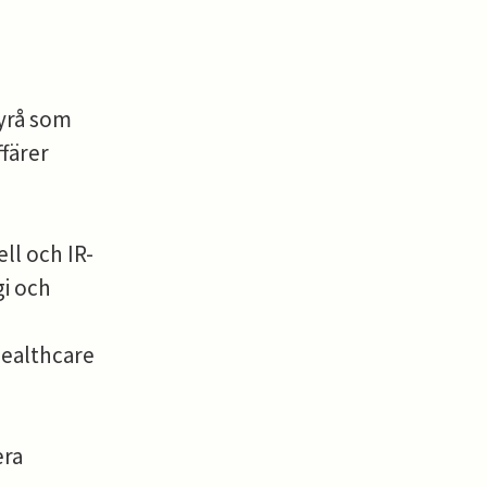
yrå som
färer
ll och IR-
i och
Healthcare
era