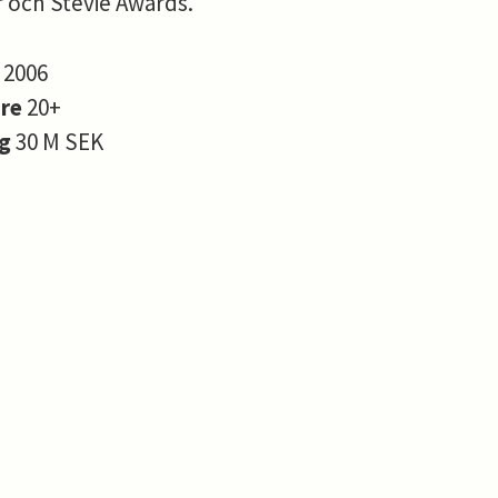
 och Stevie Awards.
s
2006
are
20+
ng
30 M SEK