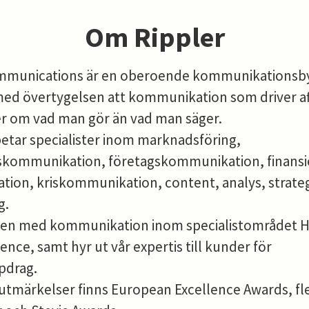
Om Rippler
mmunications är en oberoende kommunikationsb
med övertygelsen att kommunikation som driver af
r om vad man gör än vad man säger.
betar specialister inom marknadsföring,
skommunikation, företagskommunikation, finansie
ion, kriskommunikation, content, analys, strateg
g.
även med kommunikation inom specialistområdet 
ience, samt hyr ut vår expertis till kunder för
pdrag.
 utmärkelser finns European Excellence Awards, fl