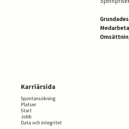
Spinnpriser
Grundade
Medarbet
Omsättni
Karriärsida
Spontansökning
Platser
Start
Jobb
Data och integritet