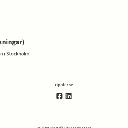
kningar)
n i Stockholm
rippler.se